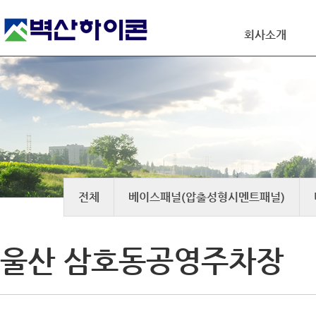
회사소개
전체
베이스패널(압출성형시멘트패널)
울산 삼호동공영주차장